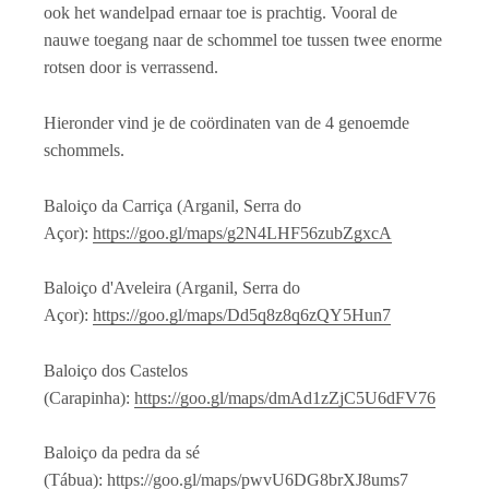
ook het wandelpad ernaar toe is prachtig. Vooral de
nauwe toegang naar de schommel toe tussen twee enorme
rotsen door is verrassend.
Hieronder vind je de coördinaten van de 4 genoemde
schommels.
Baloiço da Carriça (Arganil, Serra do
Açor):
https://goo.gl/maps/g2N4LHF56zubZgxcA
Baloiço d'Aveleira (Arganil, Serra do
Açor):
https://goo.gl/maps/Dd5q8z8q6zQY5Hun7
Baloiço dos Castelos
(Carapinha):
https://goo.gl/maps/dmAd1zZjC5U6dFV76
Baloiço da pedra da sé
(Tábua):
https://goo.gl/maps/pwvU6DG8brXJ8ums7